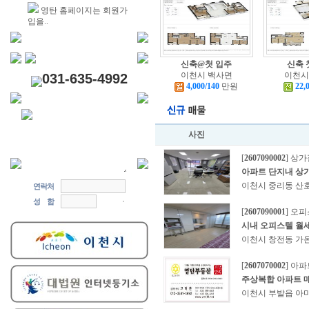
영탄 홈페이지는 회원가
입을..
신축@첫 입주
신축 
이천시 백사면
이천시
031-635-4992
4,000/140
만원
22,
사진
[
2607090002
] 상
아파트 단지내 상
이천시 중리동 산호
연락처
성 함
[
2607090001
] 오
시내 오피스텔 월
이천시 창전동 가
[
2607070002
] 아
주상복합 아파트 
이천시 부발읍 아