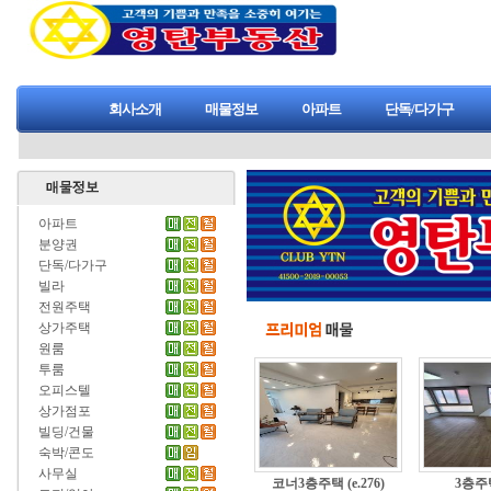
회사소개
매물정보
아파트
단독/다가구
아파트
분양권
단독/다가구
빌라
전원주택
상가주택
원룸
투룸
오피스텔
상가점포
빌딩/건물
숙박/콘도
사무실
코너3층주택 (e.276)
3층주