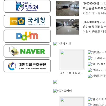
[
2607070001
] 아
학군좋은 아파트
이천시 증포동 대우
[
2607040002
] 아
층간소음 걱정없는
이천시 증포동 대우
자유게시판
영탄은 고
"인생의 다
이천부동산
전세사기,
영탄부동산 홈페이지 및 연락처
개발행위허
영탄 갤러리
한국 자체
상아제약 