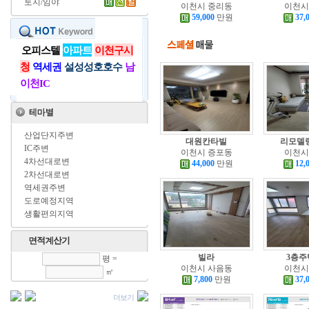
토지/임야
이천시 중리동
이천시
59,000
만원
37,
오피스텔
아파트
이천구시
청
역세권
설성성호호수
남
이천IC
산업단지주변
대원칸타빌
리모델
IC주변
이천시 증포동
이천시
4차선대로변
44,000
만원
12,
2차선대로변
역세권주변
도로예정지역
생활편의지역
빌라
3층주
평 =
이천시 사음동
이천시
㎡
7,800
만원
37,
더보기