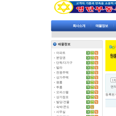
회사소개
매물정보
아파트
분양권
단독/다가구
빌라
전원주택
상가주택
원룸
면
투룸
오피스텔
등록된 
상가점포
빌딩/건물
숙박/콘도
사무실