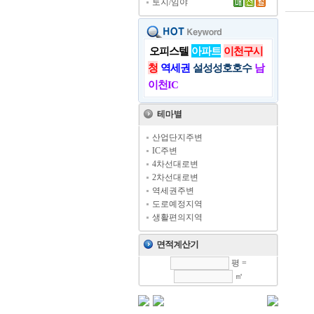
토지/임야
오피스텔
아파트
이천구시
청
역세권
설성성호호수
남
이천IC
산업단지주변
IC주변
4차선대로변
2차선대로변
역세권주변
도로예정지역
생활편의지역
평 =
㎡