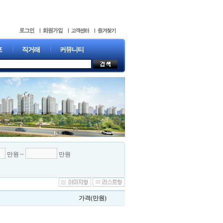
포
직거래
커뮤니티
만원 ~
만원
가격(만원)