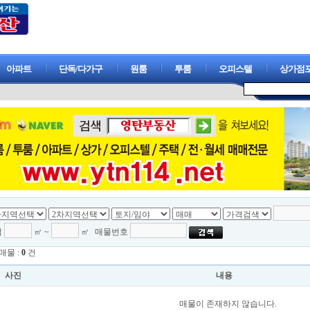
아파트
단독/다가구
원룸
투룸
오피스텔
상가점
적
㎡ ~
㎡
매물번호
매물 :
0
건
사진
내용
매물이 존재하지 않습니다.