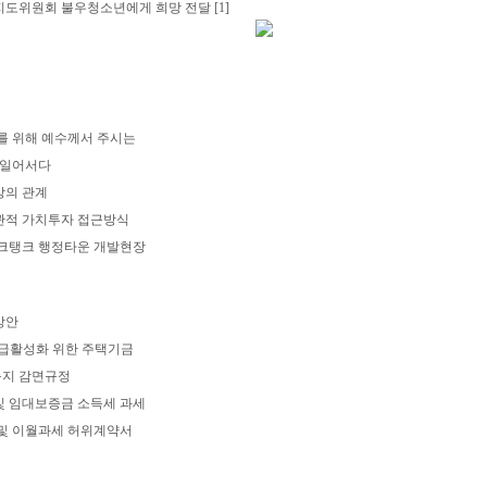
지도위원회 불우청소년에게 희망 전달
[1]
를 위해 예수께서 주시는
 일어서다
상의 관계
관적 가치투자 접근방식
크탱크 행정타운 개발현장
방안
급활성화 위한 주택기금
경농지 감면규정
 임대보증금 소득세 과세
 및 이월과세 허위계약서