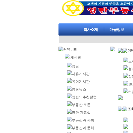
회사소개
매물정보
커뮤니티
이번
게시판
오
영탄
점
자유게시판
정
유머게시판
1
영탄뉴스
하
영탄의추천칼럼
부동산 토론
조회
영탄 자료실
부동산과 사회
부동산과 문화