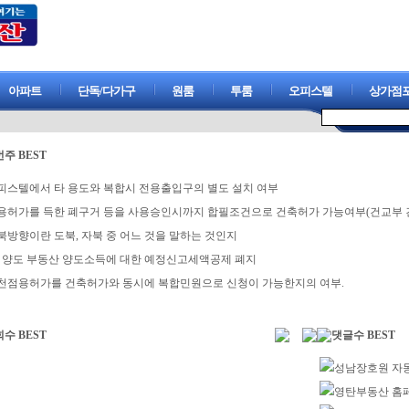
아파트
단독/다가구
원룸
투룸
오피스텔
상가점
주 BEST
피스텔에서 타 용도와 복합시 전용출입구의 별도 설치 여부
용허가를 득한 폐구거 등을 사용승인시까지 합필조건으로 건축허가 가능여부(건교부 건축기획팀-7
북방향이란 도북, 자북 중 어느 것을 말하는 것인지
0. 양도 부동산 양도소득에 대한 예정신고세액공제 폐지
천점용허가를 건축허가와 동시에 복합민원으로 신청이 가능한지의 여부.
수 BEST
댓글수 BEST
성남장호원 자동차
영탄부동산 홈