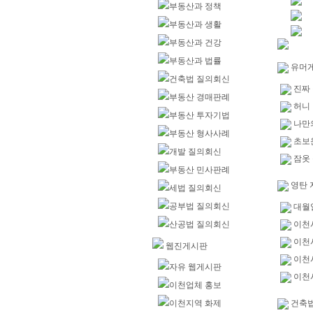
부동산과 정책
부동산과 생활
부동산과 건강
부동산과 법률
유머
건축법 질의회신
진짜
부동산 경매판례
허니
부동산 투자기법
나만
부동산 형사사례
초보
개발 질의회신
잠옷 
부동산 민사판례
영탄 
세법 질의회신
공부법 질의회신
대월
산공법 질의회신
이천
이천
웹진게시판
이천
자유 웹게시판
이천
이천업체 홍보
이천지역 화제
건축