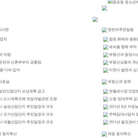
증포동 청소년
게시판
영탄의추천칼럼
 정치
참된 화해와 평화
세속을 향해 부처
의 자랑
부동산과 동양사
운전과 신혼부부의 공통점
부동산상품의 객
좀 다려 입어
이천시 발전의 싱
자료실
부동산과 정책
일반산업단지 보상계획 공고
전월세시장 안정
시 도시계획조례 연접개발관련 조항
소형·임대주택 공
시 설성산업단지 추진일정과 규모
2011년 8년 자
시 모가산업단지 추진일정과 규모
주택임대사업자 및
시 대월산업단지 추진일정과 규모
2011년 필요경비
법 질의회신
세법 질의회신