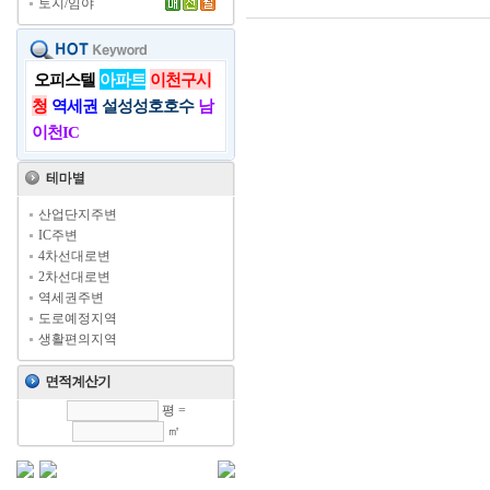
토지/임야
오피스텔
아파트
이천구시
청
역세권
설성성호호수
남
이천IC
산업단지주변
IC주변
4차선대로변
2차선대로변
역세권주변
도로예정지역
생활편의지역
평 =
㎡