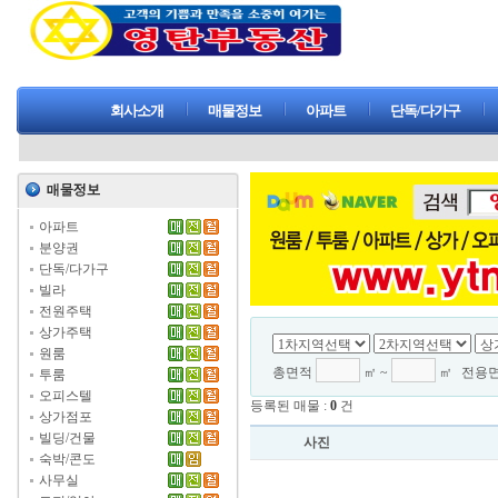
회사소개
매물정보
아파트
단독/다가구
아파트
분양권
단독/다가구
빌라
전원주택
상가주택
원룸
총면적
㎡ ~
㎡
전용
투룸
오피스텔
등록된 매물 :
0
건
상가점포
빌딩/건물
사진
숙박/콘도
사무실