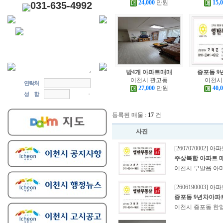
24,000
만원
15,
031-635-4992
방4개 아파트매매
증포동 9
이천시 관고동
이천시
연락처
27,000
만원
40,
성 함
등록된 매물 :
17
건
사진
[2607070002] 아
주상복합 아파트 
이천시 부발읍 아
[2606190003] 아
증포동 9년차아파
이천시 증포동 한양