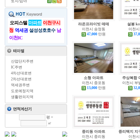
토지/임야
오피스텔
아파트
이천구시
라온프라이빗 매매
설봉 kc
이천시 송정동
이천시
청
역세권
설성성호호수
남
47,000
만원
37,
이천IC
산업단지주변
IC주변
4차선대로변
소형 아파트
주상복합 
2차선대로변
이천시 증포동
이천시 부
역세권주변
13,000
만원
32,
도로예정지역
생활편의지역
평 =
㎡
중리동 아파트
중리택지 지
이천시 중리동
이천시