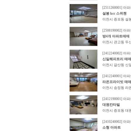
[2511260001] 아
설봉 kcc 스위첸
이천시 증포동 설봉 
[2508190002] 아
방4개 아파트매매
이천시 관고동 두산
[2412240002] 아
신일해피트리 매
이천시 갈산동 신
[2412240001] 아
라온프라이빗 매
이천시 송정동 라
[2412190001] 아
대원칸타빌
이천시 증포동 대원
[2410240002] 아
소형 아파트