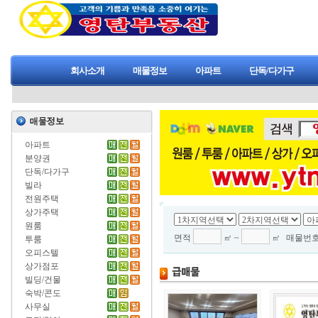
회사소개
매물정보
아파트
단독/다가구
아파트
분양권
단독/다가구
빌라
전원주택
상가주택
원룸
면적
㎡ ~
㎡
매물번
투룸
오피스텔
상가점포
빌딩/건물
숙박/콘도
사무실