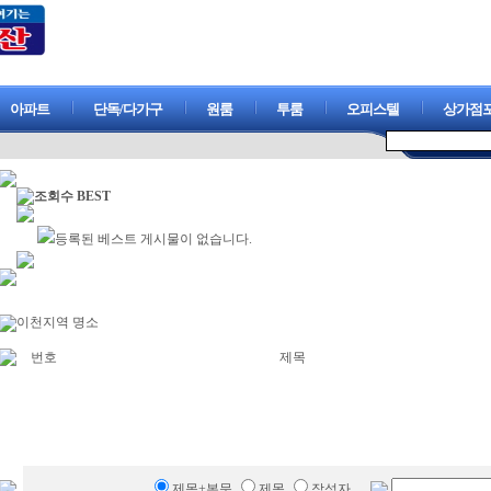
아파트
단독/다가구
원룸
투룸
오피스텔
상가점
조회수
BEST
등록된 베스트 게시물이 없습니다.
이천지역 명소
번호
제목
제목+본문
제목
작성자