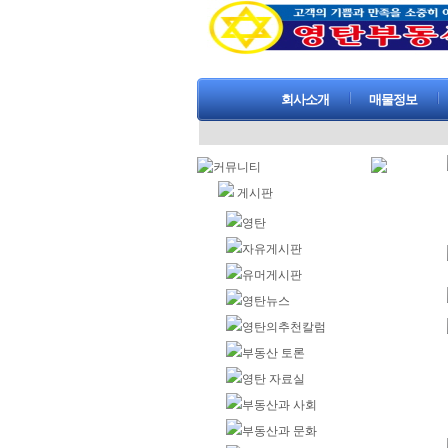
회사소개
매물정보
커뮤니티
게시판
영탄
자유게시판
유머게시판
영탄뉴스
영탄의추천칼럼
부동산 토론
영탄 자료실
부동산과 사회
부동산과 문화